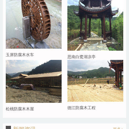
玉屏防腐木水车
思南白鹭湖凉亭
德江防腐木工程
松桃防腐木木屋