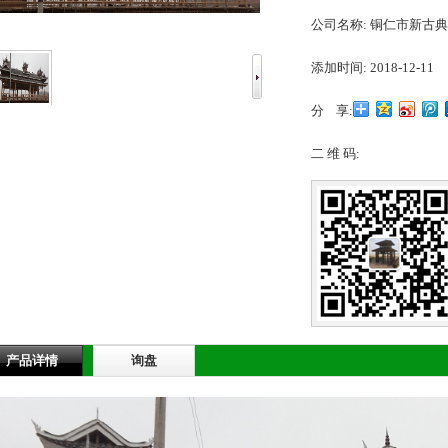
公司名称:
铜仁市新古典
添加时间:
2018-12-11
分 享:
二 维 码:
1
2
3
产品详情
询盘