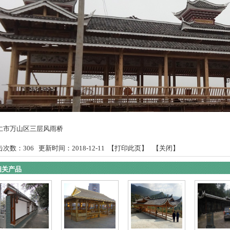
仁市万山区三层风雨桥
击次数：
306
更新时间：2018-12-11 【
打印此页
】 【
关闭
】
相关产品