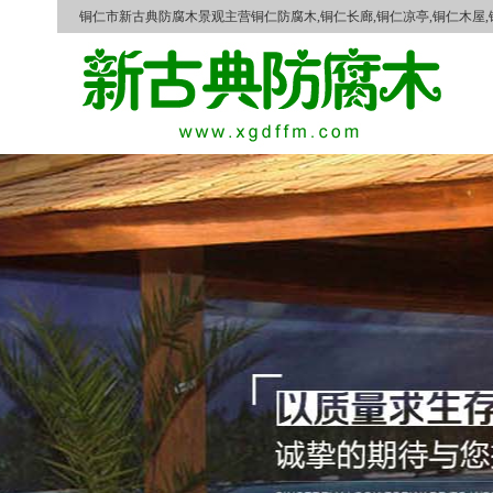
铜仁市新古典防腐木景观主营铜仁防腐木,铜仁长廊,铜仁凉亭,铜仁木屋